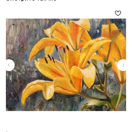
Артромус — площадка,
объединяющая
профессиональных художников
и ценителей искусства.
Навигация
Контакты
Главная
+7 (903) 511-09-37
Каталог картин
info@artromus.com