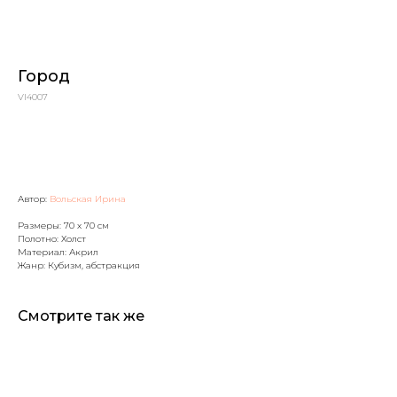
Город
VI4007
Оформить заявку
Автор:
Вольская Ирина
Артромус — площадка,
объединяющая
Размеры: 70 x 70 см
профессиональных художников
Полотно: Холст
и ценителей искусства.
Материал: Акрил
Жанр: Кубизм, абстракция
Навигация
Контакты
Смотрите так же
Главная
+7 (903) 511-09-37
Каталог картин
info@artromus.com
Художники
Telegram
Новости
WhatsApp