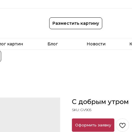
лог картин
Блог
Новости
К
Разместить картину
лог картин
Блог
Новости
К
С добрым утром
SKU:
GV905
Оформить заявку