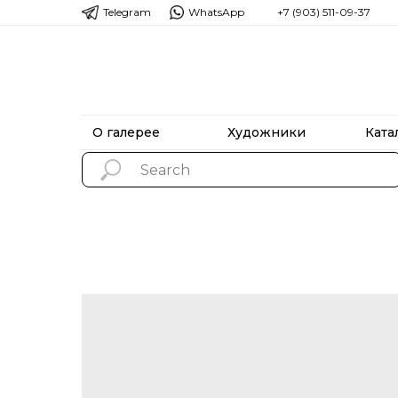
Telegram
WhatsApp
+7 (903) 511-09-37
О галерее
Художники
Ката
О галерее
Художники
Ката