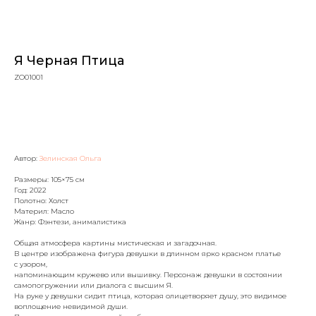
Я Черная Птица
ZO01001
Оформить заявку
Автор:
Зелинская Ольга
Размеры: 105×75 см
Год: 2022
Полотно: Холст
Материл: Масло
Жанр: Фэнтези, анималистика
Общая атмосфера картины мистическая и загадочная.
В центре изображена фигура девушки в длинном ярко красном платье
с узором,
напоминающим кружево или вышивку. Персонаж девушки в состоянии
самопогружении или диалога с высшим Я.
Артромус — площадка,
На руке у девушки сидит птица, которая олицетворяет душу, это видимое
объединяющая
воплощение невидимой души.
профессиональных художников