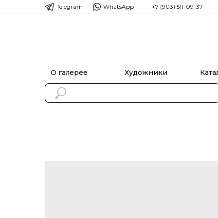
Telegram
WhatsApp
+7 (903) 511-09-37
О галерее
Художники
Ката
О галерее
Художники
Ката