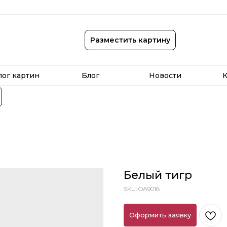
лог картин
Блог
Новости
К
Разместить картину
лог картин
Блог
Новости
К
Белый тигр
SKU:
OA9016
Оформить заявку