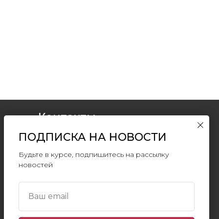
Контакты
ПОДПИСКА НА НОВОСТИ
+7 (903) 511-09-
37
info@artromus.com
Будьте в курсе, подпишитесь на рассылку
новостей
Telegram
WhatsApp
Ваш email