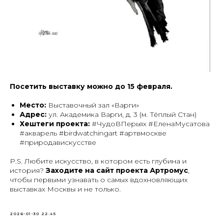
Посетить выставку можно до 15 февраля.
Место:
Выставочный зал «Варги»
Адрес:
ул. Академика Варги, д. 3 (м. Тёплый Стан)
Хештеги проекта:
#ЧудоВПерьях #ЕленаМусатова
#акварель #birdwatchingart #артвмоскве
#природавискусстве
P.S. Любите искусство, в котором есть глубина и
история?
Заходите на сайт проекта Артромус
,
чтобы первыми узнавать о самых вдохновляющих
выставках Москвы и не только.
2026-01-30 22:45