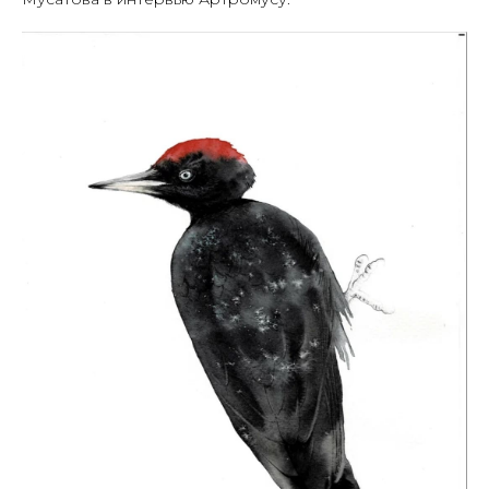
Навигация
Контакты
Главная
+7 (903) 511-09-37
Каталог картин
info@artromus.com
Художники
Telegram
Новости
WhatsApp
Блог
Контакты
Будьте в курсе, подпишитесь
на рассылку новостей
›
Политика обработки персональных данных
Разработка и техническая поддержка сайтов