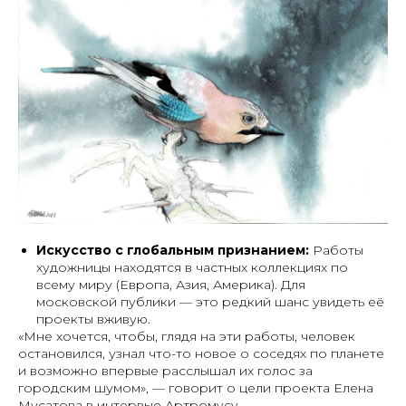
Искусство с глобальным признанием:
Работы
художницы находятся в частных коллекциях по
всему миру (Европа, Азия, Америка). Для
московской публики — это редкий шанс увидеть её
проекты вживую.
Артромус — площадка,
«Мне хочется, чтобы, глядя на эти работы, человек
объединяющая
профессиональных художников
остановился, узнал что-то новое о соседях по планете
и ценителей искусства.
и возможно впервые расслышал их голос за
городским шумом»,
— говорит о цели проекта Елена
Мусатова
в интервью Артромусу
.