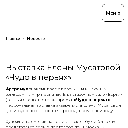
Меню
Главная
/
Новости
Выставка Елены Мусатовой
«Чудо в перьях»
Артромус
знакомит вас с поэтичным и научным
взглядом на мир пернатых. В выставочном зале «Варги»
(Тёплый Стан) стартовал проект
«Чудо в перьях»
—
персональная выставка акварелиста Елены Мусатовой,
где искусство становится проводником в природу.
Художница, сменившая офис на скетчбук и бинокль,
представляет серию портретов птиц Москвы и