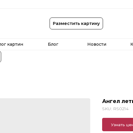
лог картин
Блог
Новости
К
Разместить картину
лог картин
Блог
Новости
К
Ангел лет
SKU:
RS0214
Узнать це