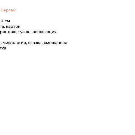
 Сергей
30 см
га, картон
рандаш, гуашь, аппликация
а
, мифология, сказка, смешанная
тка.