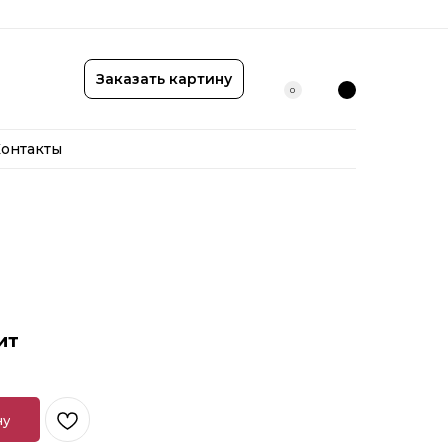
онтакты
Заказать картину
0
онтакты
ит
ну