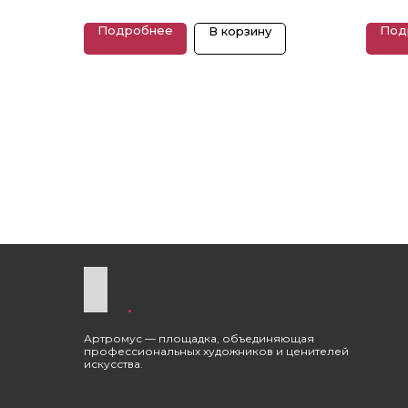
Размеры: 31 x 32 см
Подробнее
Под
В корзину
Артромус — площадка, объединяющая
профессиональных художников и ценителей
искусства.