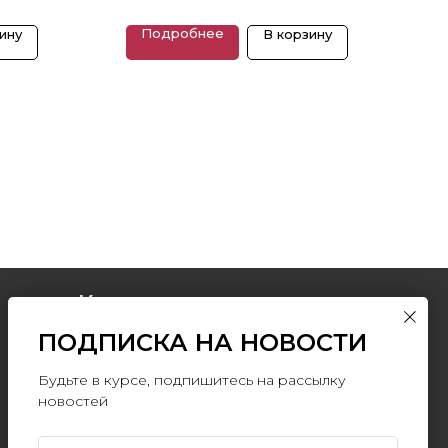
Размеры: 40 x 30 см
Подробнее
ину
В корзину
Контакты
ПОДПИСКА НА НОВОСТИ
+7 (903) 511-09-
37
info@artromus.com
Будьте в курсе, подпишитесь на рассылку
новостей
Telegram
WhatsApp