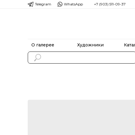
Telegram
WhatsApp
+7 (903) 511-09-37
О галерее
Художники
Ката
О галерее
Художники
Ката