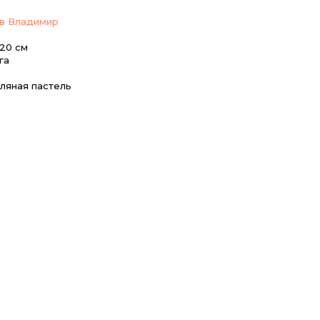
в Владимир
 20 см
га
а
ляная пастель