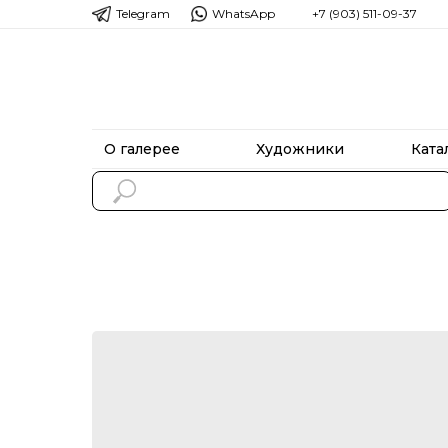
Telegram
WhatsApp
+7 (903) 511-09-37
О галерее
Художники
Ката
О галерее
Художники
Ката