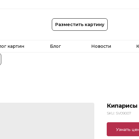
лог картин
Блог
Новости
К
Разместить картину
лог картин
Блог
Новости
К
Кипарисы
SKU:
SV09007
Узнать це