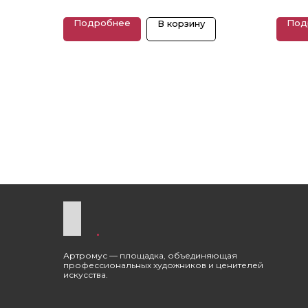
Подробнее
Под
В корзину
Артромус — площадка, объединяющая
профессиональных художников и ценителей
искусства.