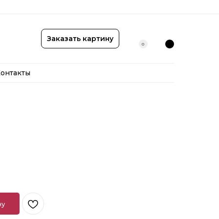
онтакты
Заказать картину
0
онтакты
ну