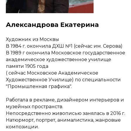
Александрова Екатерина
Художник из Москвы
В 1984 г. окончила ДХШ №1 (сейчас им. Серова)
В 1989 г окончила Московское государственное
академическое художественное училище
памяти 1905 года
( сейчас Московское Академическое
Работы
Художественное Училище) по специальности
"Промышленная графика".
Работала в рекламе, дизайнером интерьеров и
музейных пространств.
Непосредственно живописью занялась в 2016 г.
Натюрморт, портрет, анималистика, жанровые
Артромус — площадка,
объединяющая
композиции.
профессиональных художников
и ценителей искусства.