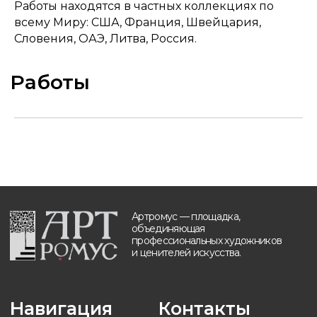
Работы находятся в частных коллекциях по
всему Миру: США, Франция, Швейцария,
Навигация
Контакты
Словения, ОАЭ, Литва, Россия.
Главная
+7 (903) 511-09-37
Каталог картин
info@artromus.com
Художники
Telegram
Новости
WhatsApp
Блог
Контакты
Будьте в курсе, подпишитесь
на рассылку новостей
›
Политика обработки персональных данных
Разработка и техническая поддержка сайтов