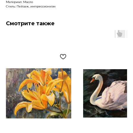
Материал: Масло
Стиль: Пейзаж, импрессионизм
Смотрите также
Артромус — площадка,
объединяющая
профессиональных художников
и ценителей искусства.
Навигация
Контакты
Главная
+7 (903) 511-09-37