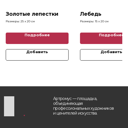
Каталог картин
info@artromus.com
Художники
Золотые лепестки
Лебедь
Telegram
Новости
WhatsApp
Размеры: 25 x 20 см
Размеры: 15 x 20 см
Блог
Контакты
Подробнее
Подробнее
Будьте в курсе, подпишитесь
на рассылку новостей
Добавить
Добавить
›
Политика обработки персональных данных
Разработка и техническая поддержка сайтов