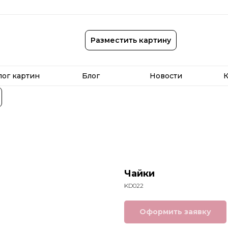
лог картин
Блог
Новости
К
Разместить картину
лог картин
Блог
Новости
К
Чайки
KD022
Оформить заявку