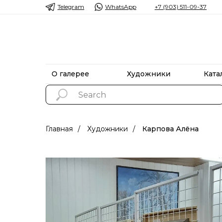
Telegram
WhatsApp
+7 (903) 511-09-37
О галерее
Художники
Ката
О галерее
Художники
Ката
Главная
/
Художники
/
Карпова Алёна