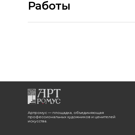
Работы
Артромус — площадка, объединяющая
профессиональных художников и ценителей
искусства.