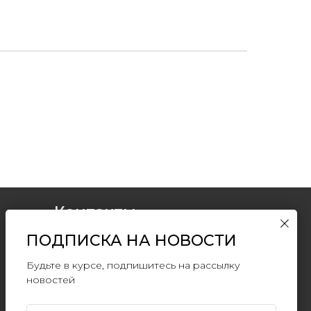
Контакты
ПОДПИСКА НА НОВОСТИ
+7 (903) 511-09-
37
info@artromus.com
Будьте в курсе, подпишитесь на рассылку
новостей
Telegram
WhatsApp