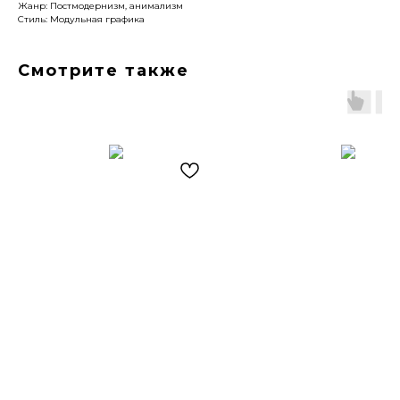
Жанр: Постмодернизм, анимализм
Стиль: Модульная графика
Смотрите также
Артромус — площадка,
объединяющая
профессиональных художников
и ценителей искусства.
Навигация
Контакты
Главная
+7 (903) 511-09-37