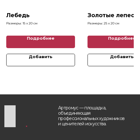
Каталог картин
info@artromus.com
Художники
Лебедь
Золотые лепест
Telegram
Новости
WhatsApp
Размеры: 15 x 20 см
Размеры: 25 x 20 см
Блог
Контакты
Подробнее
Подробнее
Будьте в курсе, подпишитесь
на рассылку новостей
Добавить
Добавить
›
Политика обработки персональных данных
Разработка и техническая поддержка сайтов