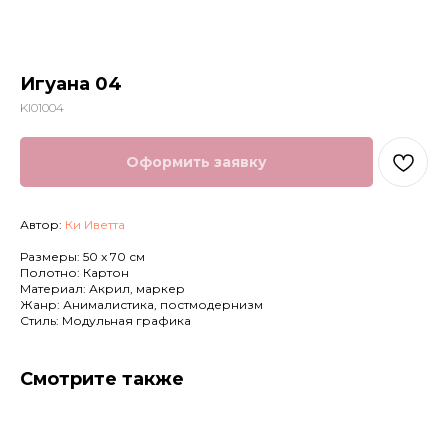
Игуана 04
KI01004
Оформить заявку
Автор:
Ки Иветта
Артромус — площадка,
Размеры: 50 x 70 см
объединяющая
Полотно: Картон
профессиональных художников
Материал: Акрил, маркер
и ценителей искусства.
Жанр: Анималистика, постмодернизм
Стиль: Модульная графика
Навигация
Контакты
Смотрите также
Главная
+7 (903) 511-09-37
Каталог картин
info@artromus.com
Художники
Telegram