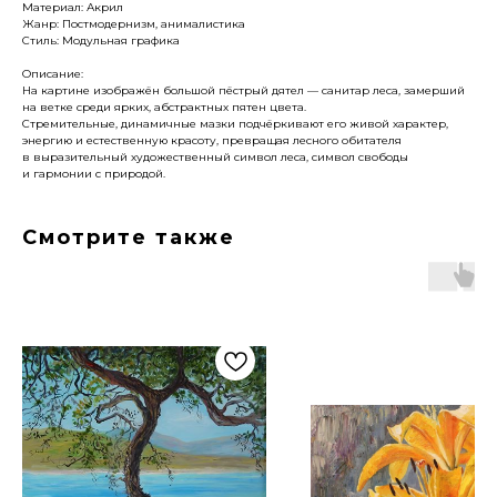
Материал: Акрил
Жанр: Постмодернизм, анималистика
Стиль: Модульная графика
Описание:
На картине изображён большой пёстрый дятел — санитар леса, замерший
на ветке среди ярких, абстрактных пятен цвета.
Стремительные, динамичные мазки подчёркивают его живой характер,
энергию и естественную красоту, превращая лесного обитателя
в выразительный художественный символ леса, символ свободы
и гармонии с природой.
Смотрите также
Артромус — площадка,
объединяющая
профессиональных художников
и ценителей искусства.