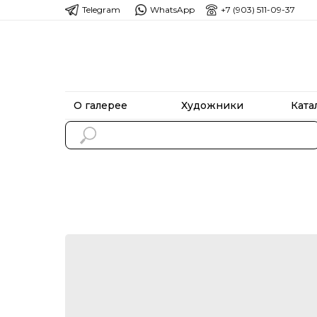
Telegram
WhatsApp
+7 (903) 511-09-37
О галерее
Художники
Ката
О галерее
Художники
Ката