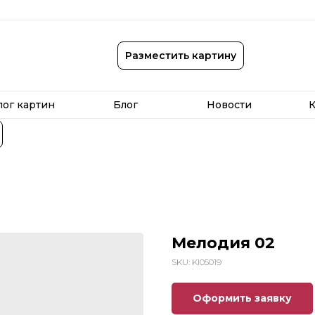
лог картин
Блог
Новости
К
Разместить картину
лог картин
Блог
Новости
К
Мелодия 02
SKU:
KI05019
Оформить заявку