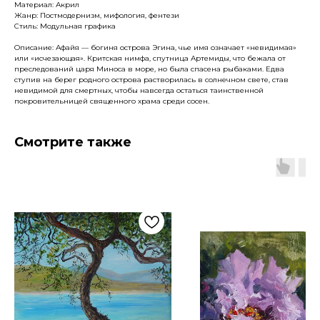
Материал: Акрил
Жанр: Постмодернизм, мифология, фентези
Стиль: Модульная графика
Описание: Афайя — богиня острова Эгина, чье имя означает «невидимая»
или «исчезающая». Критская нимфа, спутница Артемиды, что бежала от
преследований царя Миноса в море, но была спасена рыбаками. Едва
ступив на берег родного острова растворилась в солнечном свете, став
невидимой для смертных, чтобы навсегда остаться таинственной
покровительницей священного храма среди сосен.
Смотрите также
Артромус — площадка,
объединяющая
профессиональных художников
и ценителей искусства.