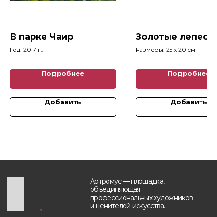
Главная
+7 (903) 511-09-37
Каталог картин
info@artromus.com
Художники
Telegram
В парке Чаир
Золотые лепест
Новости
WhatsApp
Год: 2017 г
Размеры: 25 x 20 см
Блог
Размеры: 31 x 32 см
Контакты
Подробнее
Подробнее
Будьте в курсе, подпишитесь
на рассылку новостей
Добавить
Добавить
›
Политика обработки персональных данных
Разработка и техническая поддержка сайтов