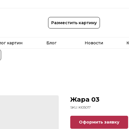
лог картин
Блог
Новости
К
Разместить картину
лог картин
Блог
Новости
К
Жара 03
SKU:
KI05017
Оформить заявку