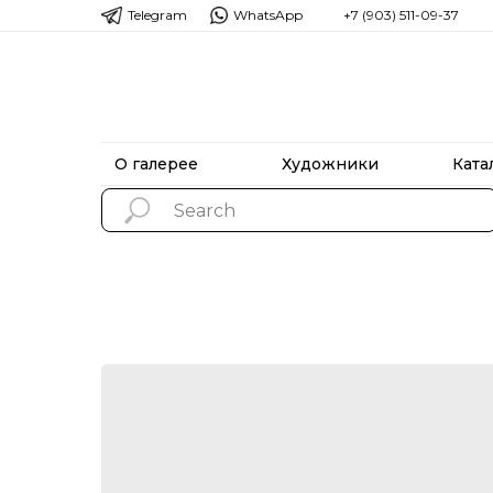
Telegram
WhatsApp
+7 (903) 511-09-37
О галерее
Художники
Ката
О галерее
Художники
Ката