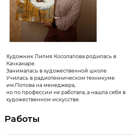
Работы
Художник Лилия Косолапова родилась в
Качканаре.
Занималась в художественной школе.
Училась в радиотехническом техникуме
им.Попова на менеджера,
Артромус — площадка,
объединяющая
но по профессии не работала, а нашла себя в
профессиональных художников
художественном искусстве.
и ценителей искусства.
Навигация
Контакты
Главная
+7 (903) 511-09-37
Каталог картин
info@artromus.com