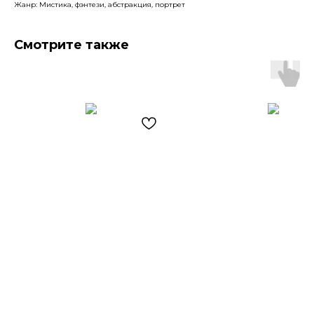
Жанр: Мистика, фэнтези, абстракция, портрет
Смотрите также
Артромус — площадка,
объединяющая
профессиональных художников
и ценителей искусства.
Навигация
Контакты
Главная
+7 (903) 511-09-37