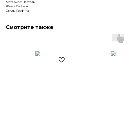
Материал: Пастель
Жанр: Пейзаж
Стиль: Графика
Смотрите также
Артромус — площадка,
объединяющая
профессиональных художников
и ценителей искусства.
Навигация
Контакты