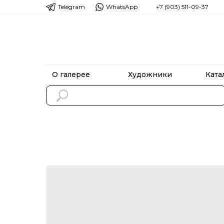
Telegram
WhatsApp
+7 (903) 511-09-37
О галерее
Художники
Ката
О галерее
Художники
Ката