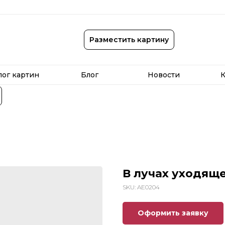
лог картин
Блог
Новости
К
Разместить картину
лог картин
Блог
Новости
К
В лучах уходяще
SKU:
AE0204
Оформить заявку