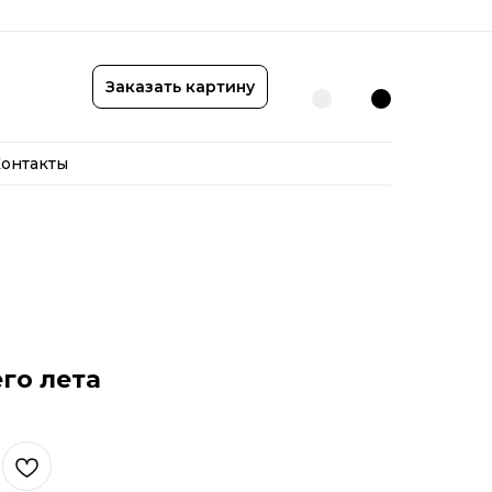
онтакты
Заказать картину
онтакты
го лета