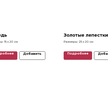
едь
Золотые лепестки
: 15 x 20 см
Размеры: 25 x 20 см
робнее
Подробнее
Добавить
Доба